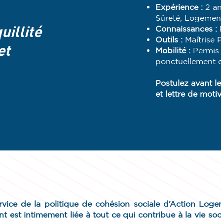
Expérience :
2 an
Sûreté, Logement
uillité
Connaissances :
P
Outils :
Maîtrise
et
Mobilité :
Permis
ponctuellement 
Postulez avant l
et lettre de moti
rvice de la politique de cohésion sociale d’Action Logem
 est intimement liée à tout ce qui contribue à la vie soc