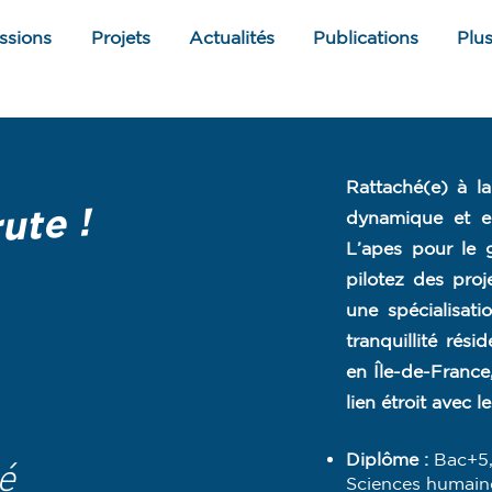
ssions
Projets
Actualités
Publications
Plu
Rattaché(e) à la
ute !
dynamique et e
L’apes pour le
pilotez des proj
une spécialisat
tranquillité rési
en Île-de-France,
lien étroit avec l
Diplôme :
Bac+5,
é
Sciences humaine