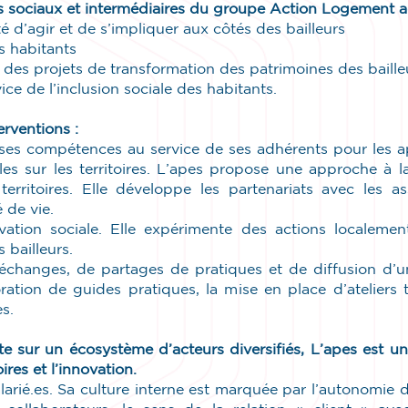
rs sociaux et intermédiaires du groupe Action Logement a
 d’agir et de s’impliquer aux côtés des bailleurs
es habitants
des projets de transformation des patrimoines des baill
ce de l’inclusion sociale des habitants.
terventions :
 ses compétences au service de ses adhérents pour les 
iales sur les territoires. L’apes propose une approche à
erritoires. Elle développe les partenariats avec les asso
té de vie.
ovation sociale. Elle expérimente des actions localeme
 bailleurs.
d’échanges, de partages de pratiques et de diffusion d
oration de guides pratiques, la mise en place d’ateliers 
es.
te sur un écosystème d’acteurs diversifiés, L’apes est un
ires et l’innovation.
arié.es. Sa culture interne est marquée par l’autonomie de 