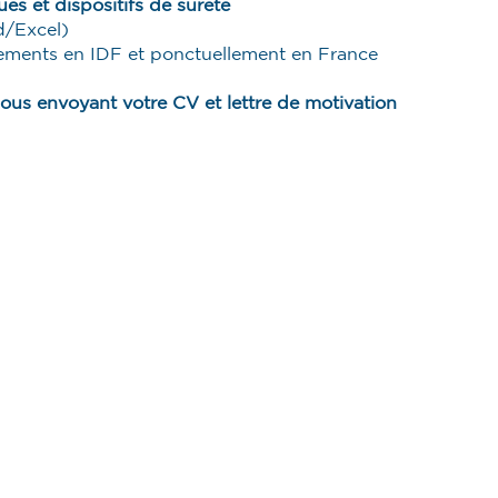
es et dispositifs de sûreté
d/Excel)
cements en IDF et ponctuellement en France
nous envoyant votre CV et lettre de motivation
Actualités
Publicati
Articles
Rapport d