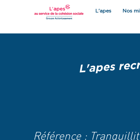
L'apes
Nos mi
L'apes recr
Référence : Tranquillit