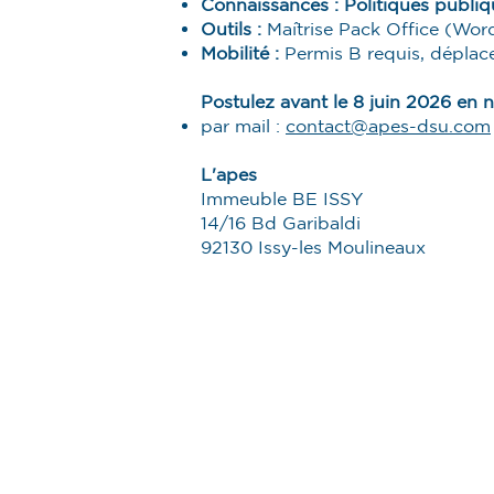
Connaissances : Politiques publiqu
Outils :
Maîtrise Pack Office (Wor
Mobilité :
Permis B requis, dépla
Postulez avant le 8 juin 2026 en 
par mail :
contact@apes-dsu.com
L'apes
Immeuble BE ISSY
14/16 Bd Garibaldi
92130 Issy-les Moulineaux
L'apes
Nos Missions
Qui sommes-nous ?
Cohésion sociale