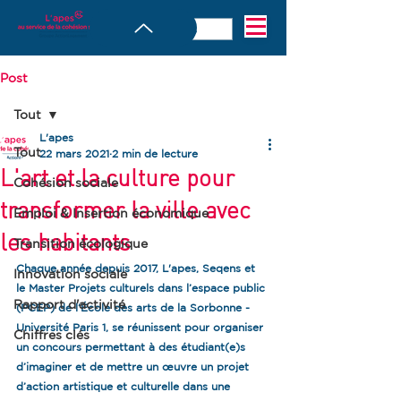
Post
Tout
L'apes
Tout
22 mars 2021
2 min de lecture
L'art et la culture pour
Cohésion sociale
transformer la ville avec
Emploi & Insertion économique
les habitants
Transition écologique
Chaque année depuis 2017, L'apes, Seqens et 
Innovation sociale
le Master Projets culturels dans l’espace public 
Rapport d'activité
(PCEP) de l’École des arts de la Sorbonne -
Université Paris 1, se réunissent pour organiser 
Chiffres clés
un concours permettant à des étudiant(e)s 
d’imaginer et de mettre un œuvre un projet 
d’action artistique et culturelle dans une 