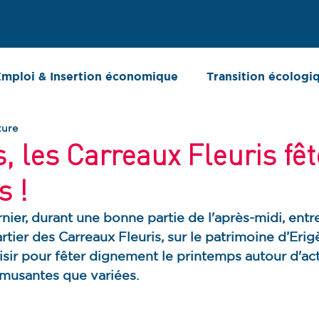
ssions
Projets
Actualités
Publications
Plu
mploi & Insertion économique
Transition écologi
ture
ort d'activité
Chiffres clés
, les Carreaux Fleuris fêt
s !
nier, durant une bonne partie de l'après-midi, entr
tier des Carreaux Fleuris, sur le patrimoine d’Erigè
isir pour fêter dignement le printemps autour d'act
amusantes que variées.