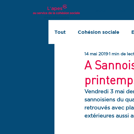
L'apes
Nos mi
Tout
Cohésion sociale
E
14 mai 2019
1 min de lec
Innovation sociale
Rapp
A Sannois
printemp
Vendredi 3 mai der
sannoisiens du quar
retrouvés avec pla
extérieures aussi 