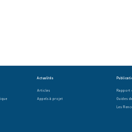
Actualités
Publicati
Articles
Rapport d
mique
Appel
s à projet
Guides d
Les R
enc
Les fêtes de fin d’année : des
Chan
moments de convivialité et
chant
de lien social
aux 