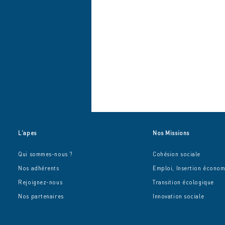
L'apes
Nos Missions
Qui sommes-nous ?
Cohésion sociale
Nos adhérents
Emploi, Insertion écono
Rejoignez-nous
Transition écologique
Nos partenaires
Innovation sociale
Un après-midi festif et
engagé au Béguinage de
Chanteloup-les-vignes (78)!