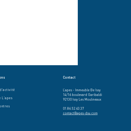
ons
Contact
'activité
L’apes - Immeuble Be Issy
14/16 boulevard Garibaldi
e L'apes
92130 Issy Les Moulineaux
ontres
01.86.52.63.37
contact@apes-dsu.com
tiers jeunes et
iers participatifs : agir
côtés des habitants pour