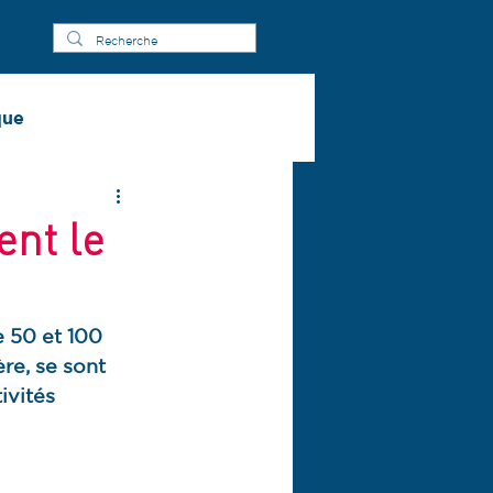
s
que
ent le
e 50 et 100 
re, se sont 
ivités 