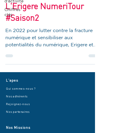
d'activité
L'Erigere NumeriTour
Chiffres
clés
#Saison2
En 2022 pour lutter contre la fracture
numérique et sensibiliser aux
potentialités du numérique, Erigere et
L'apes lance la 1ère saison...
L'apes
Qui sommes-nous ?
Nos adhérents
Rejoignez-nous
Nos partenaires
Nos Missions