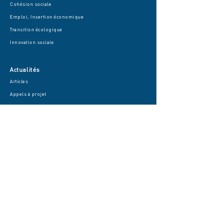
Cohésion sociale
Emploi, Insertion économique
Transition écologique
Innovation sociale
Actualités
Articles
Appel
s à projet
Publications
Rapport d'activité
Guides de L'apes
Les R
encontres
Contact
L’apes - Immeuble Be Issy
14/16 boulevard Garibaldi
92130 Issy Les Moulineaux