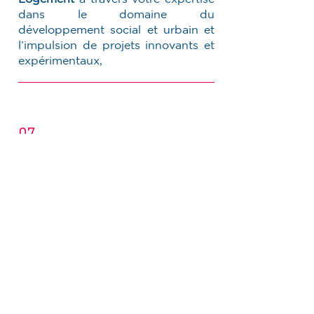
dans le domaine du
développement social et urbain et
l’impulsion de projets innovants et
expérimentaux,
07.
Vous managez une équipe de
CDSU et chefs de projet et animez
des projets innovants
transverses
internes au groupe.
Profil
Vous avez une formation supérieure
(Bac+5) dans les domaines : du