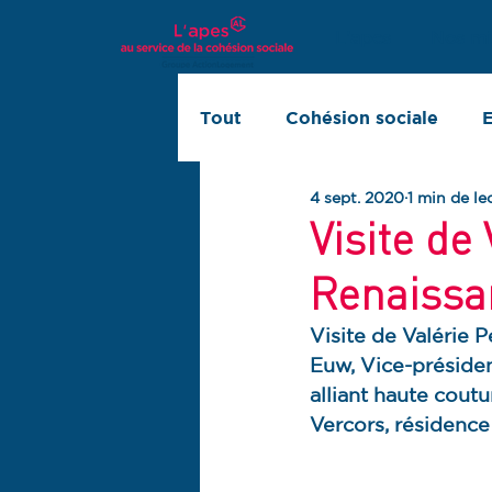
L'apes
Nos mi
Tout
Cohésion sociale
E
4 sept. 2020
1 min de le
Innovation sociale
Rapp
Visite de
Renaissa
Visite de Valérie 
Euw, Vice-président
alliant haute coutu
Vercors, résidence