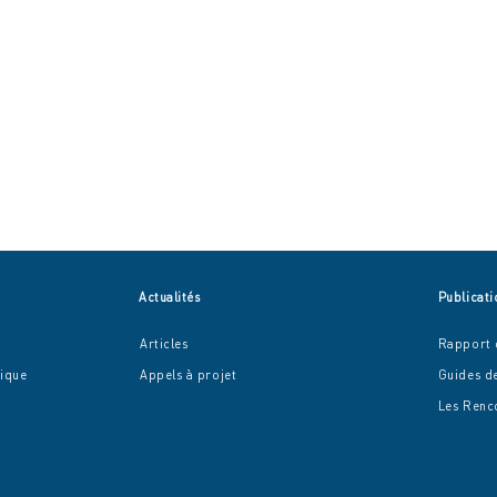
Actualités
Publicati
Articles
Rapport d
mique
Appel
s à projet
Guides d
Les R
enc
Rapport d'activité 2024 de
Les 
L'apes
mouv