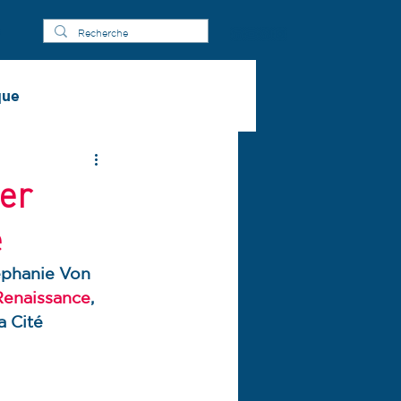
s
que
ier
e
éphanie Von 
Renaissance
, 
a Cité 