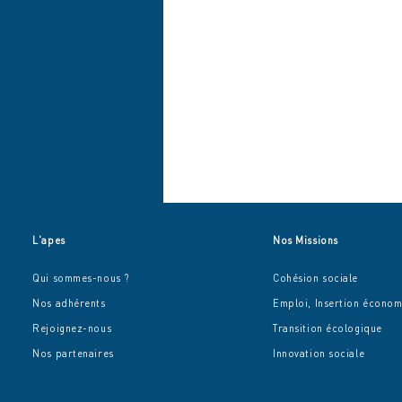
L'apes
Nos Missions
Qui sommes-nous ?
Cohésion sociale
Nos adhérents
Emploi, Insertion écono
Rejoignez-nous
Transition écologique
Nos partenaires
Innovation sociale
Agir pour les femmes au
sein des quartiers !