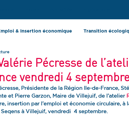
ssions
Projets
Actualités
Publications
Plu
mploi & Insertion économique
Transition écologi
cture
ort d'activité
Chiffres clés
 Valérie Pécresse de l’atel
nce vendredi 4 septembr
Pécresse, Présidente de la Région Ile-de-France, St
e et Pierre Garzon, Maire de Villejuif, de l’atelier 
re, insertion par l’emploi et économie circulaire, à l
 Seqens à Villejuif, vendredi  4 septembre.