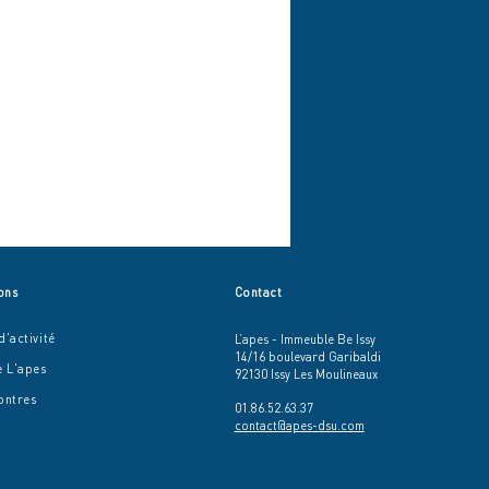
ons
Contact
'activité
L’apes - Immeuble Be Issy
14/16 boulevard Garibaldi
e L'apes
92130 Issy Les Moulineaux
ontres
01.86.52.63.37
contact@apes-dsu.com
Mille-Pieds en
ement !