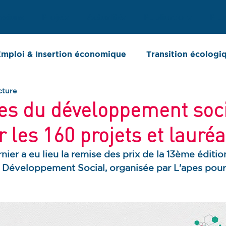
ssions
Projets
Actualités
Publications
Plu
mploi & Insertion économique
Transition écologi
cture
ort d'activité
Chiffres clés
es du développement soci
r les 160 projets et lauréa
ier a eu lieu la remise des prix de la 13ème éditi
 Développement Social,
 organisée par L'apes pour 