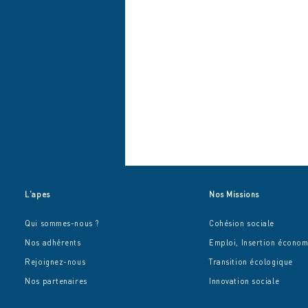
L'apes
Nos Missions
Qui sommes-nous ?
Cohésion sociale
Nos adhérents
Emploi, Insertion écono
Rejoignez-nous
Transition écologique
Nos partenaires
Innovation sociale
Le Rapport d'Activité 2025 de
L'apes est en ligne !