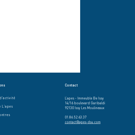
ons
Contact
'activité
L’apes - Immeuble Be Issy
14/16 boulevard Garibaldi
e L'apes
92130 Issy Les Moulineaux
ontres
01.86.52.63.37
contact@apes-dsu.com
 pour les femmes au
des quartiers !