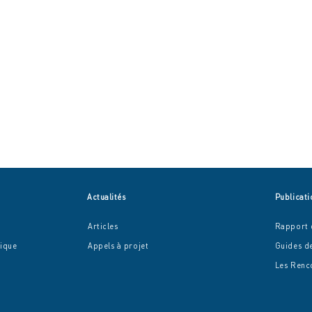
Actualités
Publicati
Articles
Rapport d
mique
Appel
s à projet
Guides d
Les R
enc
Un après-midi festif et
Agir
engagé au Béguinage de
sein 