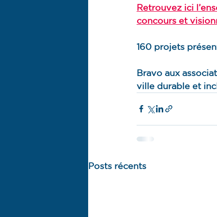
Retrouvez ici l’ens
concours et visionn
160 projets présen
Bravo aux associati
ville durable et in
Posts récents