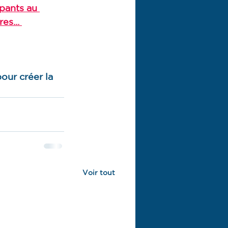
ipants au 
es... 
our créer la 
Voir tout