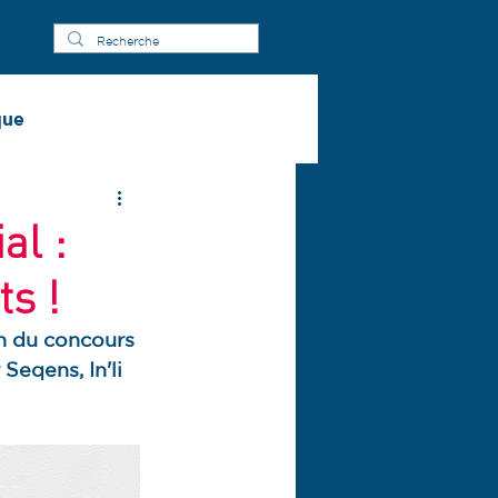
s
que
al :
ts !
on du concours 
Seqens, In'li 