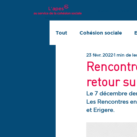
L'apes
Nos mi
Tout
Cohésion sociale
E
23 févr. 2022
1 min de le
Innovation sociale
Rapp
Rencontr
retour su
Le 7 décembre dern
Les Rencontres en
et Erigere.