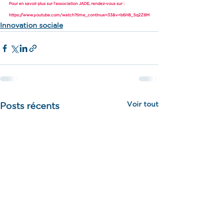
Pour en savoir plus sur l'association JADE, rendez-vous sur : 
https://www.youtube.com/watch?time_continue=33&v=b6H8_5q2Z8M
Innovation sociale
Voir tout
Posts récents