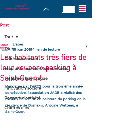
Post
Tout
L'apes
Tout
18 juin 2019
1 min de lecture
Les habitants très fiers de
Cohésion sociale
leur «super» parking à
Emploi & Insertion économique
Saint-Ouen !
Transition écologique
Mandatée par l'APES pour la troisième année 
Innovation sociale
consécutive, l’association JADE a réalisé des 
Rapport d'activité
travaux de remise en peinture du parking de la 
résidence de Domaxis, Antoine Watteau, à 
Chiffres clés
Saint-Ouen.