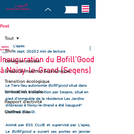
Post
Tout
L'apes
Tout
4 sept. 2023
2 min de lecture
Inauguration du Bofill'Good
Cohésion sociale
à Noisy-le-Grand (Seqens)
Emploi & Insertion économique
Transition écologique
Le Tiers-lieu autonomie 
Bofill’good
 situé dans 
Innovation sociale
un local, mis à disposition par Seqens, situé en 
pied d’immeuble de la résidence Les Jardins 
Rapport d'activité
d’Abraxas à Noisy-le-Grand a été inauguré* 
Chiffres clés
vendredi 31 août.
Animé par ESS CLUB et supervisé par L’apes, 
Le 
Bofill'good
 a ouvert ses portes en janvier 