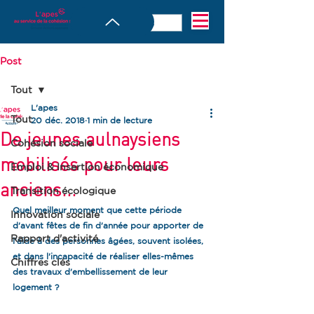
Post
Tout
L'apes
Tout
20 déc. 2018
1 min de lecture
De jeunes aulnaysiens
Cohésion sociale
mobilisés pour leurs
Emploi & Insertion économique
anciens...
Transition écologique
Quel meilleur moment que cette période 
Innovation sociale
d'avant fêtes de fin d'année pour apporter de 
Rapport d'activité
l'aide à des personnes âgées, souvent isolées, 
et dans l'incapacité de réaliser elles-mêmes 
Chiffres clés
des travaux d'embellissement de leur 
logement ?