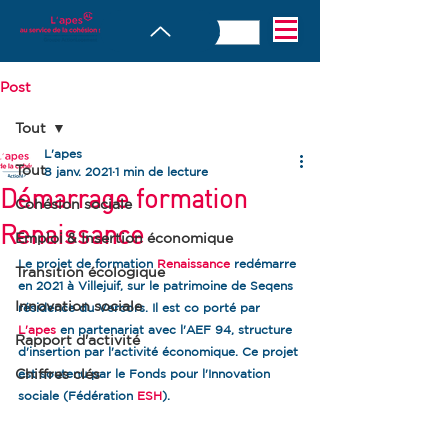
Post
Tout
L'apes
Tout
8 janv. 2021
1 min de lecture
Démarrage formation
Cohésion sociale
Renaissance
Emploi & Insertion économique
Le projet de formation 
Renaissance
 redémarre 
Transition écologique
en 2021 à Villejuif, sur le patrimoine de Seqens 
Innovation sociale
résidence du Vercors. Il est co porté par 
L'apes
 en partenariat avec l'AEF 94, structure 
Rapport d'activité
d'insertion par l'activité économique. Ce projet 
Chiffres clés
est soutenu par le Fonds pour l'Innovation 
sociale (Fédération
 ESH
).