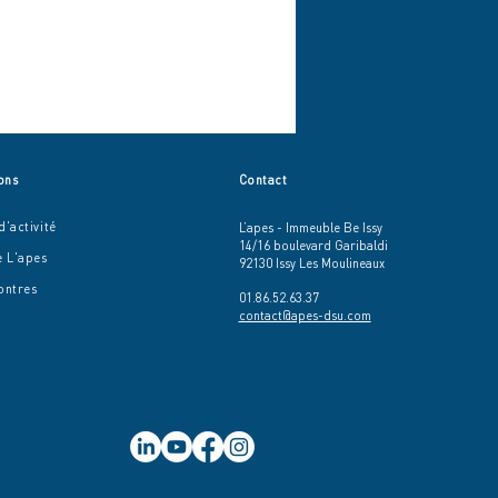
ons
Contact
'activité
L’apes - Immeuble Be Issy
14/16 boulevard Garibaldi
e L'apes
92130 Issy Les Moulineaux
ontres
01.86.52.63.37
contact@apes-dsu.com
icro-forêts : de petits
ces, de grands impacts
la ville