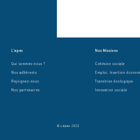
L'apes
Nos Missions
Qui sommes-nous ?
Cohésion sociale
Nos adhérents
Emploi, Insertion écono
Rejoignez-nous
Transition écologique
Nos partenaires
Innovation sociale
Un après-midi festif et
engagé au Béguinage de
Chanteloup-les-vignes (78)!
© L'apes 2023