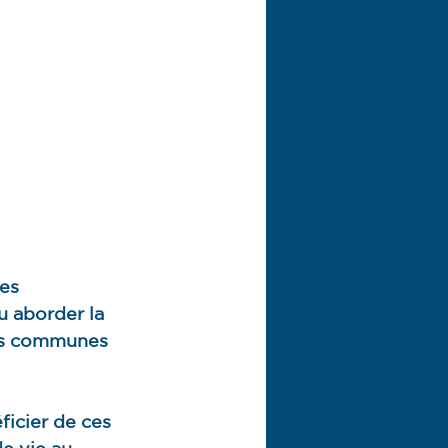
es 
u aborder la 
ies communes 
icier de ces 
e vie au 