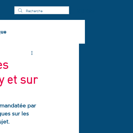
s
que
es
 et sur
, mandatée par 
ues sur les 
jet.