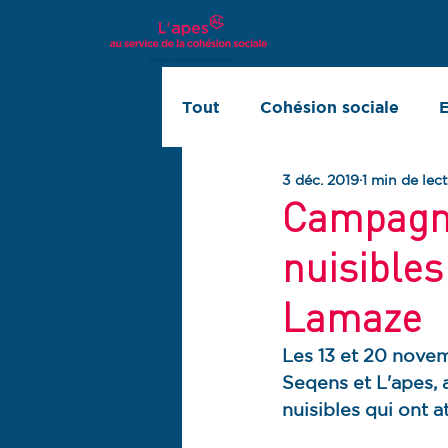
L'apes
Nos mi
Tout
Cohésion sociale
E
3 déc. 2019
1 min de lec
Innovation sociale
Rapp
Campagne 
nuisibles
Lamaze
Les 13 et 20 novemb
Seqens et L'apes, 
nuisibles qui ont a