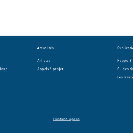
Actualités
Publicati
Articles
Rapport d
mique
Appel
s à projet
Guides d
Les R
enc
Un nouveau souffle vert à
Les m
Bagneux – Colibris !
espa
pour 
Mentions légales