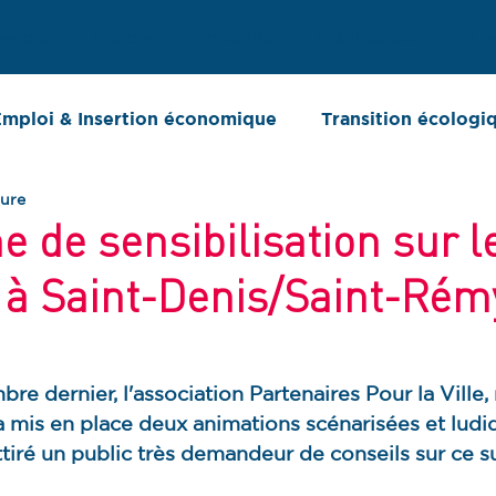
ssions
Projets
Actualités
Publications
Plu
mploi & Insertion économique
Transition écologi
ture
ort d'activité
Chiffres clés
de sensibilisation sur l
 à Saint-Denis/Saint-Rémy
re dernier, l'association Partenaires Pour la Ville
a mis en place deux animations scénarisées et ludiq
ttiré un public très demandeur de conseils sur ce su