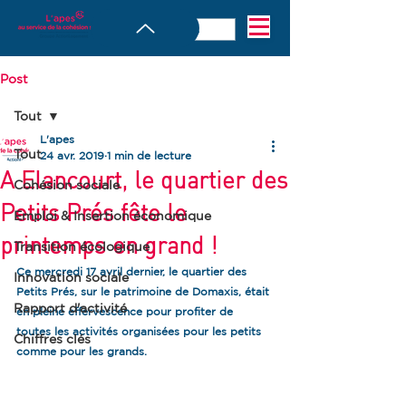
Post
Tout
L'apes
Tout
24 avr. 2019
1 min de lecture
A Elancourt, le quartier des
Cohésion sociale
Petits Prés fête le
Emploi & Insertion économique
printemps en grand !
Transition écologique
Ce mercredi 17 avril dernier, le quartier des 
Innovation sociale
Petits Prés, sur le patrimoine de Domaxis, était 
Rapport d'activité
en pleine effervescence pour profiter de 
toutes les activités organisées pour les petits 
Chiffres clés
comme pour les grands.