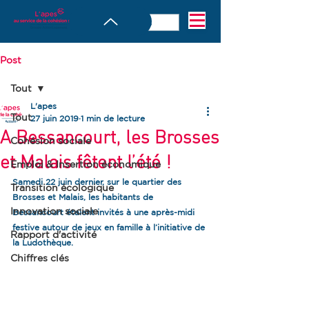
Post
Tout
L'apes
Tout
27 juin 2019
1 min de lecture
A Bessancourt, les Brosses
Cohésion sociale
et Malais fêtent l’été !
Emploi & Insertion économique
Samedi 22 juin dernier, sur le quartier des 
Transition écologique
Brosses et Malais, les habitants de 
Innovation sociale
Bessancourt étaient invités à une après-midi 
festive autour de jeux en famille à l’initiative de 
Rapport d'activité
la Ludothèque.
Chiffres clés