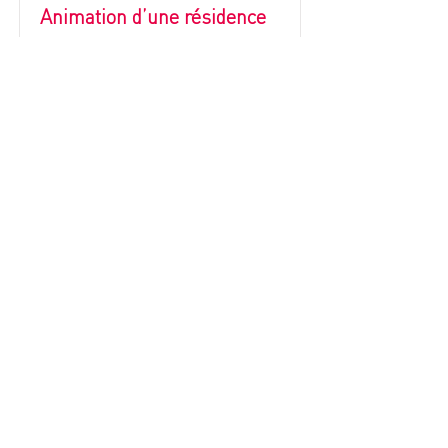
Animation d’une résidence
intergénérationnelle à
MONTESSON (78360)
Montesson, France
En savoir +
L'apes
Qui sommes-nous ?
Nos adhérents
Rejoignez-nous
Nos partenaires